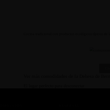
Cocina tradicional con productos ecológicos típicos de l
Co
Ver más comodidades de la Dehesa de Ber
El lugar perfecto para desconectar
DIRECCIÓN
RESERVAS