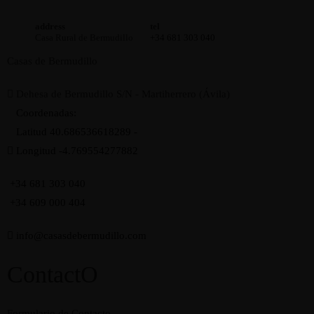
RESERVAS
address
tel
Casa Rural de Bermudillo
+34 681 303 040
Casas de Bermudillo
Dehesa de Bermudillo S/N - Martiherrero (Ávila)
Coordenadas:
Latitud 40.686536618289 -
Longitud -4.769554277882
+34 681 303 040
+34 609 000 404
info@casasdebermudillo.com
ContactO
Formulario de Contacto