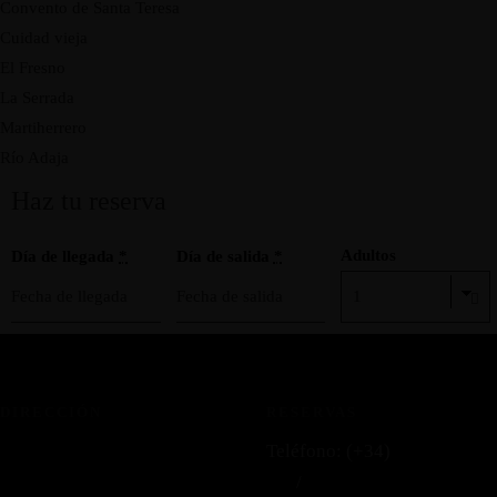
Convento de Santa Teresa
Cuidad vieja
El Fresno
La Serrada
Martiherrero
Río Adaja
Haz tu reserva
Adultos
Día de llegada
*
Día de salida
*
DIRECCIÓN
RESERVAS
Dehesa de Bermudillo S/N
Teléfono: (+34)
681 303
Martiherrero (Ávila)
040
/
609 000 404