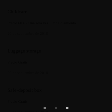
Childcare
Precio 60 € / Una sola vez / Por alojamiento
20 de septiembre de 2018
Luggage storage
Precio Gratis
20 de septiembre de 2018
Safe-deposit box
Precio Gratis