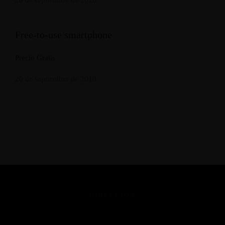
20 de septiembre de 2018
Free-to-use smartphone
Precio Gratis
20 de septiembre de 2018
DIRECCIÓN
Dehesa de Bermudillo S/N
Martiherrero (Ávila)