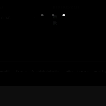
AS
REFERENCIAS
: (+34)
681 303 040
/
404
asdebermudillo.com
rmudillo
Eventos
Actividades Infantiles
Tarifas
Contacto
Aviso Le