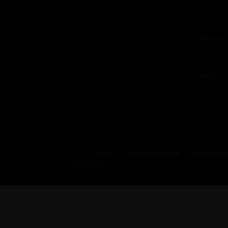
DIRECCIÓN
RESERV
Dehesa de Bermudillo S/N
Teléfono
Martiherrero (Ávila)
609 000 
e-mail:
info@cas
Home
Casas de Bermudillo
Dehesa de Be
© Casas de Bermudillo S.L.