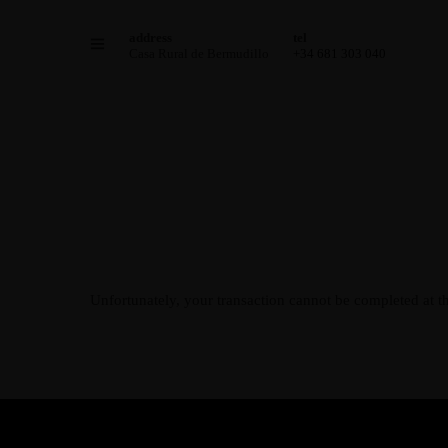
address
tel
Casa Rural de Bermudillo
+34 681 303 040
Unfortunately, your transaction cannot be completed at thi