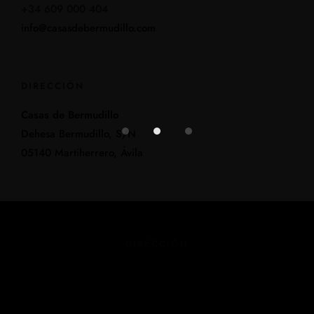
+34 609 000 404
info@casasdebermudillo.com
DIRECCIÓN
Casas de Bermudillo
Dehesa Bermudillo, S/N
05140 Martiherrero, Ávila
DIRECCIÓN
Dehesa de Bermudillo S/N
Martiherrero (Ávila)